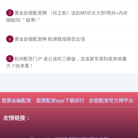
​黄金炒股配资网 《丝之歌》这款MOD太大胆!黑丝+内衣
3
细枝结\＂硕果\＂
​黄金炒股配资网 欧洲股指期货走强
4
​杭州配资门户 老公连吃三碗饭，这道家常菜到底有啥魔
5
力？快来看！
股票金融配资
股票配资app下载排行
炒股配资官方网平台
友情链接：