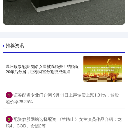
推荐资讯
温州股票配资 知名女星被曝婚变！结婚近
20年后分居，巨额财富分割或成焦点
证券配资专业门户网 9月11日上声转债上涨1.31%，转股
1
溢价率28.25%
配资炒股网站选择配资 《羊蹄山》女主演员作品介绍：龙
2
腾4、COD、命运2等