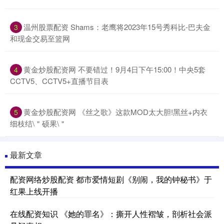
温州股票配资 Shams：老鹰将2023年15号秀科比-巴夫金
3
和现金交易至篮网
黄金炒股配资网 不要错过！9月4日下午15:00！中央5套
4
CCTV5、CCTV5+直播节目表
黄金炒股配资网 《丝之歌》这款MOD太大胆!黑丝+内衣
5
细枝结\＂硕果\＂
最新文章
配资网络炒股配资 都市爱情短剧《别闹，我的钟秘书》于
红果上线开播
在线配资知识 《她的罪名》：撕开人性褶皱，剖析社会派